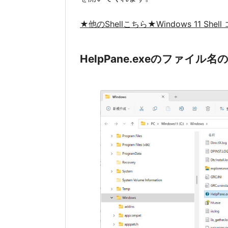
★他のShellこちら★Windows 11 She
HelpPane.exeのファイル