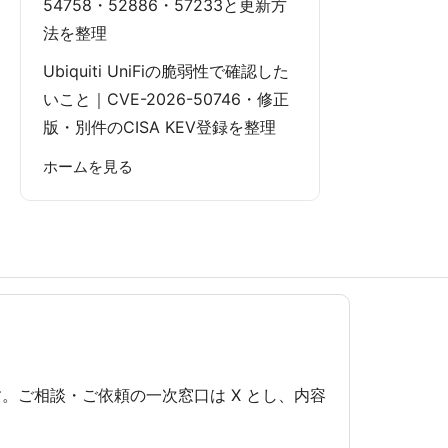
54758・52886・57233と更新方
法を整理
Ubiquiti UniFiの脆弱性で確認した
いこと｜CVE-2026-50746・修正
版・別件のCISA KEV登録を整理
ホームを見る
です。ご相談・ご依頼の一次窓口は X とし、内容