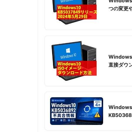
Window
つの変更
Window
直接ダウ
Window
KB5036