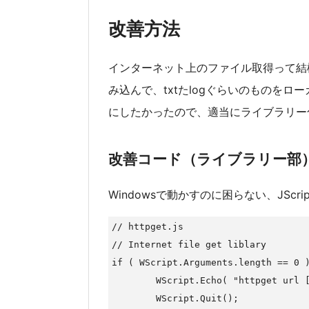
改善方法
インターネット上のファイル取得って結
み込んで、txtたlogぐらいのものを
にしたかったので、適当にライブラリー
改善コード（ライブラリー部
Windowsで動かすのに困らない、JSc
// httpget.js

// Internet file get liblary

if ( WScript.Arguments.length == 0 )
	WScript.Echo( "httpget url [savepath]" );

	WScript.Quit();
