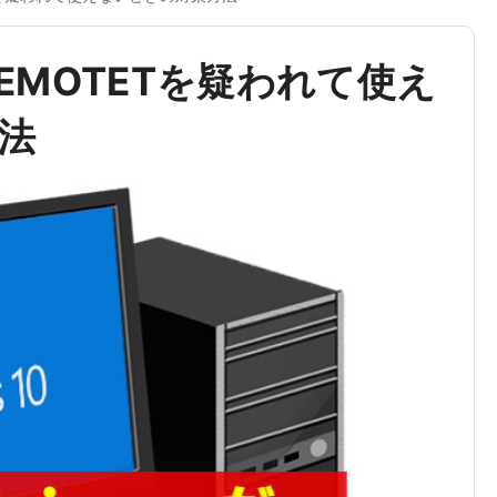
xeがEMOTETを疑われて使え
法