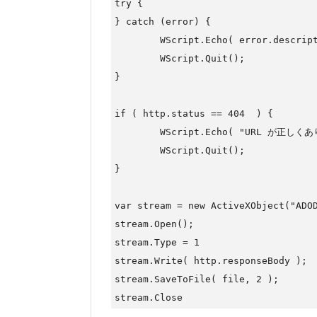
try {

} catch (error) {

	WScript.Echo( error.description );

	WScript.Quit();

}

if ( http.status == 404  ) {

	WScript.Echo( "URL が正しくありません(404)" );

	WScript.Quit();

}

var stream = new ActiveXObject("ADOD
stream.Open();

stream.Type = 1

stream.Write( http.responseBody );

stream.SaveToFile( file, 2 );
