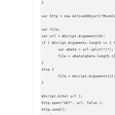
}

var http = new ActiveXObject("Msxml2
var file;

var url = WScript.Arguments(0);

if ( WScript.Arguments.length == 1 )
	var aData = url.split("/");

	file = aData[aData.length-1];

}

else {

	file = Wscript.Arguments(1);

}

WScript.Echo( url );

http.open("GET", url, false );

http.send();
