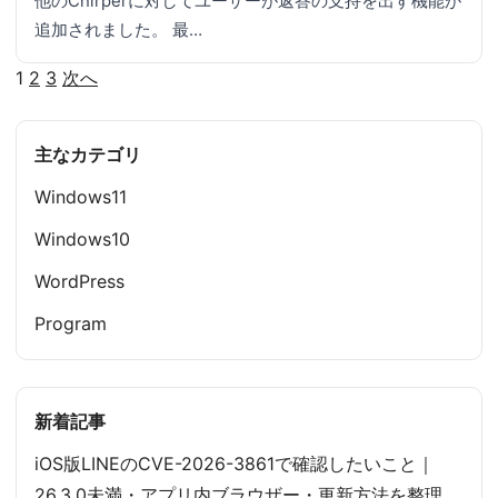
他のChirperに対してユーザーが返答の支持を出す機能が
追加されました。 最…
1
2
3
次へ
投
稿
主なカテゴリ
の
Windows11
ペ
Windows10
ー
WordPress
ジ
Program
送
り
新着記事
iOS版LINEのCVE-2026-3861で確認したいこと｜
26.3.0未満・アプリ内ブラウザー・更新方法を整理