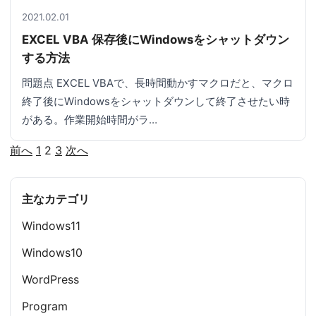
2021.02.01
EXCEL VBA 保存後にWindowsをシャットダウン
する方法
問題点 EXCEL VBAで、長時間動かすマクロだと、マクロ
終了後にWindowsをシャットダウンして終了させたい時
がある。作業開始時間がラ…
前へ
1
2
3
次へ
投
稿
主なカテゴリ
の
Windows11
ペ
Windows10
ー
WordPress
ジ
Program