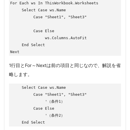
For Each ws In ThisWorkbook.Worksheets

     Select Case ws.Name

          Case "Sheet1", "Sheet3"

          Case Else

               ws.Columns.AutoFit

     End Select

Next
1行目とFor～Nextは前の項目と同じなので、解説を省
略します。
     Select Case ws.Name

          Case "Sheet1", "Sheet3"

               '（条件1）

          Case Else

               '（条件2）

     End Select