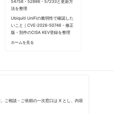
54758・52886・57233と更新方
法を整理
Ubiquiti UniFiの脆弱性で確認した
いこと｜CVE-2026-50746・修正
版・別件のCISA KEV登録を整理
ホームを見る
です。ご相談・ご依頼の一次窓口は X とし、内容