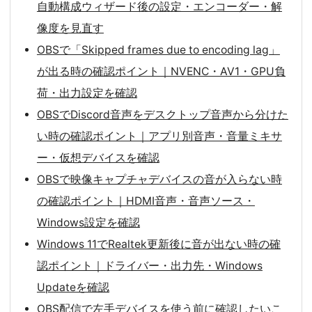
自動構成ウィザード後の設定・エンコーダー・解
像度を見直す
OBSで「Skipped frames due to encoding lag」
が出る時の確認ポイント｜NVENC・AV1・GPU負
荷・出力設定を確認
OBSでDiscord音声をデスクトップ音声から分けた
い時の確認ポイント｜アプリ別音声・音量ミキサ
ー・仮想デバイスを確認
OBSで映像キャプチャデバイスの音が入らない時
の確認ポイント｜HDMI音声・音声ソース・
Windows設定を確認
Windows 11でRealtek更新後に音が出ない時の確
認ポイント｜ドライバー・出力先・Windows
Updateを確認
OBS配信で左手デバイスを使う前に確認したいこ