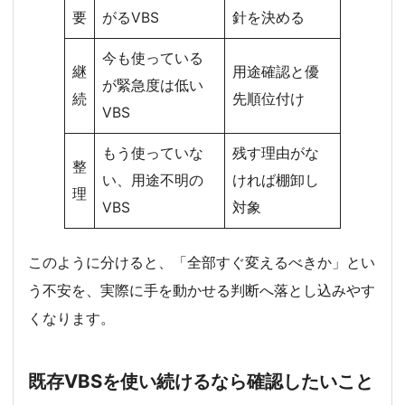
要
がるVBS
針を決める
今も使っている
継
用途確認と優
が緊急度は低い
続
先順位付け
VBS
もう使っていな
残す理由がな
整
い、用途不明の
ければ棚卸し
理
VBS
対象
このように分けると、「全部すぐ変えるべきか」とい
う不安を、実際に手を動かせる判断へ落とし込みやす
くなります。
既存VBSを使い続けるなら確認したいこと