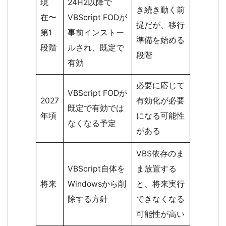
現
24H2以降で
き続き動く前
在〜
VBScript FODが
提だが、移行
第1
事前インストー
準備を始める
段階
ルされ、既定で
段階
有効
必要に応じて
VBScript FODが
2027
有効化が必要
既定で有効では
年頃
になる可能性
なくなる予定
がある
VBS依存のま
VBScript自体を
ま放置する
将来
Windowsから削
と、将来実行
除する方針
できなくなる
可能性が高い